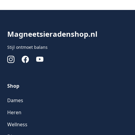
Footer
Magneetsieradenshop.nl
Stijl ontmoet balans
Instagram
Facebook
Youtube
Shop
Dames
Heren
Wellness