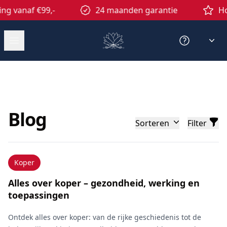
ng vanaf €99,-
24 maanden garantie
Ho
Open menu
Contact
Blog
Sorteren
Filter
Artikelen
Koper
Alles over koper – gezondheid, werking en
toepassingen
Ontdek alles over koper: van de rijke geschiedenis tot de