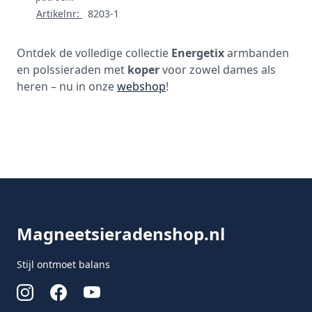
Artikelnr:
8203-1
Ontdek de volledige collectie
Energetix
armbanden
en polssieraden met
koper
voor zowel dames als
heren – nu in onze
webshop
!
Footer
Magneetsieradenshop.nl
Stijl ontmoet balans
Instagram
Facebook
Youtube