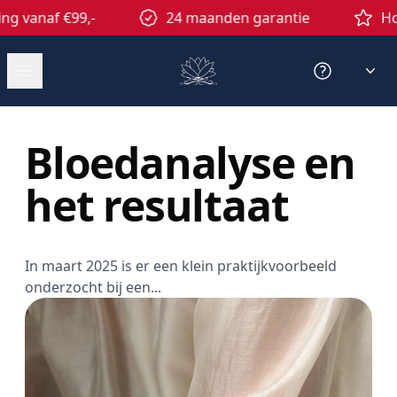
vanaf €99,-
24 maanden garantie
Hoogw
Open menu
Contact
Bloedanalyse en
het resultaat
In maart 2025 is er een klein praktijkvoorbeeld
onderzocht bij een...